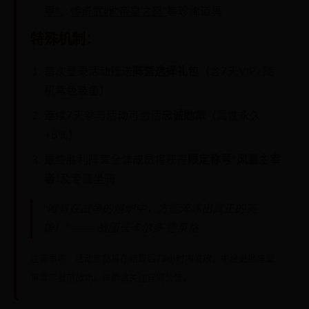
甲"
、
传奇武器"帝皇之怒"
等珍稀道具
特殊机制：
首次登录活动赠送
阵营选择礼包
（含7天VIP+随
机紫色装备）
连续7天参与活动可激活
忠诚勋章
（属性永久
+5%）
最终胜利阵营全体成员将获得
限定称号"风暴主宰
者"
及专属坐骑
"唯有在战争的熔炉中，方能淬炼出真正的英
雄！" —— 战团长卡尔多·德莱格
注意事项：活动奖励将在结算后72小时内发放，中途更换阵营
将清零当前战功。详情请关注官网公告。