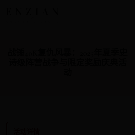
战锤40K复仇风暴：2025年夏季史
诗级阵营战争与限定奖励庆典活
动
活动详情