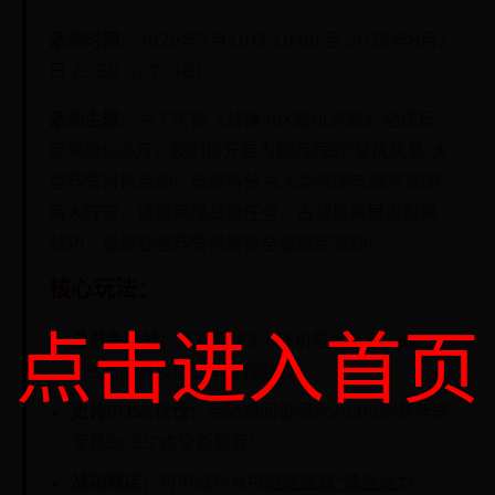
活动时间：
2025年7月19日 10:00 至 2025年8月2
日 23:59（UTC+8）
活动主题：
为了庆祝《战锤40K复仇风暴》全球玩
家突破500万，我们将开启为期两周的"复仇风暴"大
型阵营对抗活动！玩家将分为
人类帝国
与
混沌军团
两大阵营，通过完成战役任务、占领星系据点积累
战功，最终胜者阵营将解锁全服限定奖励！
核心玩法：
点击进入首页
星系争夺战：
每日开放3个随机星系战场，通过
5v5团队竞技模式争夺控制权
史诗BOSS讨伐：
活动期间每周六20:00刷新阵营
专属BOSS"虚空撕裂者"
战功商店：
可用战功兑换
限定皮肤"黄金动力