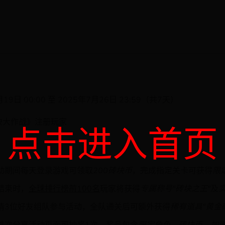
月19日 00:00 至 2025年7月26日 23:59（共7天）
块大作战》注册玩家
点击进入首页
动期间每天登录游戏可领取
200砖块币
，完成指定关卡可获得
限
结束时，
全球排行榜前100名
玩家将获得
专属称号"砖块之王"
及
请3位好友组队参与活动，全队通关后可额外获得
稀有道具"黄金砖