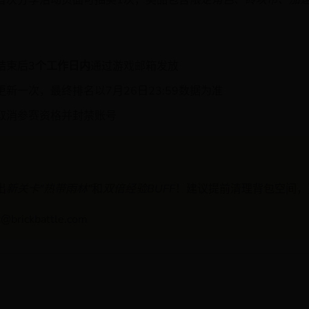
首次分享活动页面可抽奖1次，奖品包含
限定角色、砖块币、加
结束后
3个工作日内
通过游戏邮箱发放
新一次，最终排名以7月26日23:59数据为准
取消参赛资格并封禁账号
出
新关卡"热带雨林"
和
双倍经验BUFF
！建议提前清理背包空间，
t@brickbattle.com