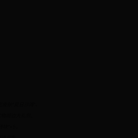
定皮肤"夏日沙滩"
。
实物周边大礼包
。
块"×5
。