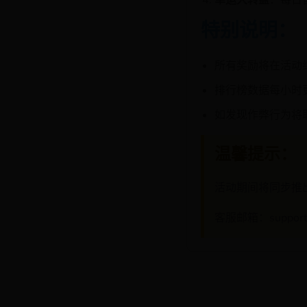
幸运大转盘
：每日
特别说明：
所有奖励将在活动
排行榜数据每小时更
如发现作弊行为将
温馨提示：
活动期间将同步推
客服邮箱：
suppor